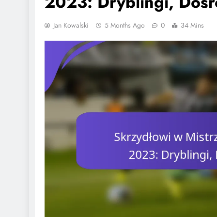
2023: Dryblingi, Doś
Jan Kowalski
5 Months Ago
0
34 Mins