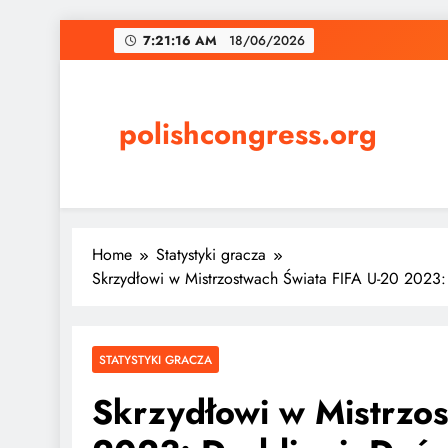
Skip
7:21:18 AM
18/06/2026
to
content
polishcongress.org
Home
Statystyki gracza
Skrzydłowi w Mistrzostwach Świata FIFA U-20 2023
STATYSTYKI GRACZA
Skrzydłowi w Mistrzo