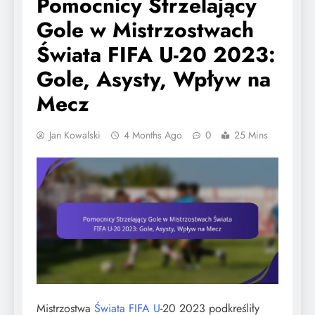
Pomocnicy Strzelający
Gole w Mistrzostwach
Świata FIFA U-20 2023:
Gole, Asysty, Wpływ na
Mecz
Jan Kowalski
4 Months Ago
0
25 Mins
Mistrzostwa
Świata FIFA U
-20 2023 podkreśliły