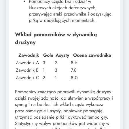
Pomocnicy często brali udział w
kluczowych akcjach defensywnych,
przerywając ataki przeciwnika i odzyskując
piłkę w decydujących momentach.
Wkład pomocników w dynamikę
drużyny
Zawodnik
Gole
Asysty
Ocena zawodnika
Zawodnik A
3
2
8.5
Zawodnik B
1
3
7.8
Zawodnik C
2
1
8.0
Pomocnicy znacząco poprawili dynamikę drużyny
dzięki swojej zdolności do ułatwiania współpracy i
synergii na boisku. Ich wkład często wykracza
poza same gole i asysty, ponieważ pomagają
utrzymać posiadanie piłki i dyktować tempo gry.
Statystyczny wpływ pomocników jest widoczny w