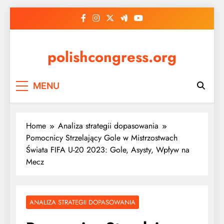
Skip
to
content
polishcongress.org
MENU
Home
Analiza strategii dopasowania
Pomocnicy Strzelający Gole w Mistrzostwach
Świata FIFA U-20 2023: Gole, Asysty, Wpływ na
Mecz
ANALIZA STRATEGII DOPASOWANIA