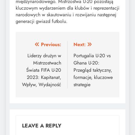
międzynarodowego. Mistrzostwa U-20 pozostają
kluczowym wydarzeniem dla klubów i reprezentacji
narodowych w skautowaniu i rozwijaniu następnej
generacji gwiazd futbolu.
Post
Previous:
Next:
navigation
Liderzy drużyn w
Portugalia U-20 vs
Mistrzostwach
Ghana U-20:
Świata FIFA U-20
Przegląd taktyczny,
2023: Kapitanat,
formacje, kluczowe
Wpływ, Wydajność
strategie
LEAVE A REPLY