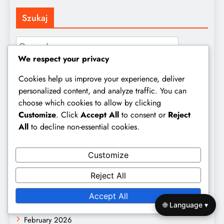
Szukaj
Search
for:
We respect your privacy
Cookies help us improve your experience, deliver
personalized content, and analyze traffic. You can
Kategorie
choose which cookies to allow by clicking
Customize
. Click
Accept All
to consent or
Reject
All
to decline non-essential cookies.
Analiza strategii dopasowania
Analiza Wydajności Zespołu
Customize
Statystyki gracza
Reject All
Archiwum
Accept All
🌐 Language ▾
February 2026