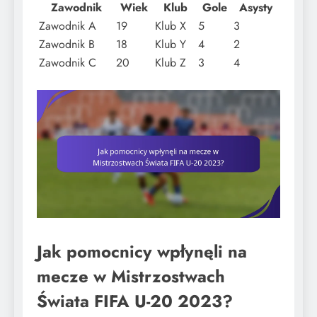
Zawodnik
Wiek
Klub
Gole
Asysty
Zawodnik A
19
Klub X
5
3
Zawodnik B
18
Klub Y
4
2
Zawodnik C
20
Klub Z
3
4
Jak pomocnicy wpłynęli na
mecze w Mistrzostwach
Świata FIFA U-20 2023?