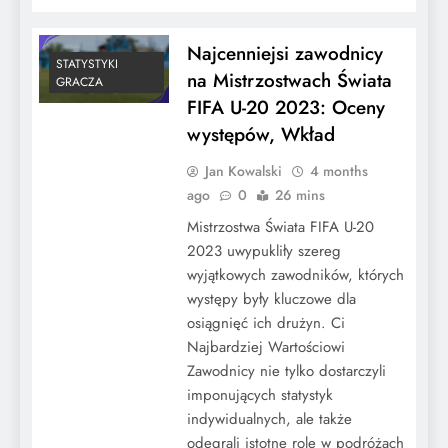
Najcenniejsi zawodnicy
STATYSTYKI
na Mistrzostwach Świata
GRACZA
FIFA U-20 2023: Oceny
występów, Wkład
Jan Kowalski
4 months
ago
0
26 mins
Mistrzostwa Świata FIFA U-20
2023 uwypukliły szereg
wyjątkowych zawodników, których
występy były kluczowe dla
osiągnięć ich drużyn. Ci
Najbardziej Wartościowi
Zawodnicy nie tylko dostarczyli
imponujących statystyk
indywidualnych, ale także
odegrali istotne role w podróżach