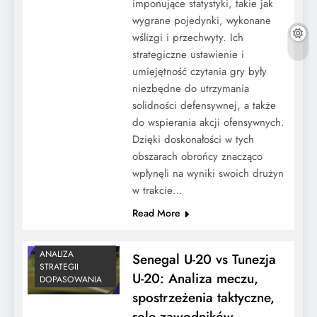
imponujące statystyki, takie jak
wygrane pojedynki, wykonane
wślizgi i przechwyty. Ich
strategiczne ustawienie i
umiejętność czytania gry były
niezbędne do utrzymania
solidności defensywnej, a także
do wspierania akcji ofensywnych.
Dzięki doskonałości w tych
obszarach obrońcy znacząco
wpłynęli na wyniki swoich drużyn
w trakcie…
Read More
ANALIZA
Senegal U-20 vs Tunezja
STRATEGII
U-20: Analiza meczu,
DOPASOWANIA
spostrzeżenia taktyczne,
role zawodników