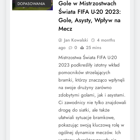
Gole w Mistrzostwach
DOPASOWANIA
Świata FIFA U-20 2023:
Gole, Asysty, Wpływ na
Mecz
Jan Kowalski
4 months
ago
0
25 mins
Mistrzostwa Świata FIFA U-20
2023 podkreśliły istotny wkład
pomocników strzelających
bramki, którzy znacząco wpłynęli
na swoje drużyny zarówno
zdobytymi golami, jak i asystami.
Ci zawodnicy nie tylko znajdowali
drogę do siatki, ale także
ułatwiali sytuacje bramkowe,
pokazując swoją kluczową rolę w
ogólnej dynamice meczów. Ich
występy charakteryzowały się