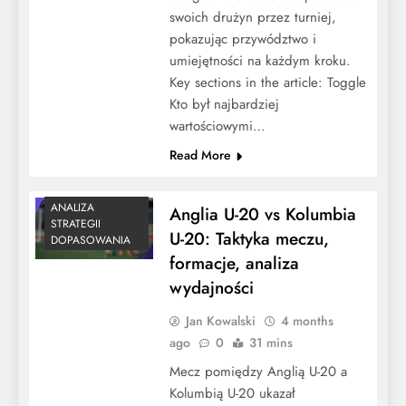
swoich drużyn przez turniej,
pokazując przywództwo i
umiejętności na każdym kroku.
Key sections in the article: Toggle
Kto był najbardziej
wartościowymi…
Read More
ANALIZA
Anglia U-20 vs Kolumbia
STRATEGII
U-20: Taktyka meczu,
DOPASOWANIA
formacje, analiza
wydajności
Jan Kowalski
4 months
ago
0
31 mins
Mecz pomiędzy Anglią U-20 a
Kolumbią U-20 ukazał