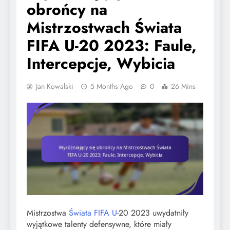
obrońcy na
Mistrzostwach Świata
FIFA U-20 2023: Faule,
Intercepcje, Wybicia
Jan Kowalski
5 Months Ago
0
26 Mins
Mistrzostwa
Świata FIFA U
-20 2023 uwydatniły
wyjątkowe talenty defensywne, które miały