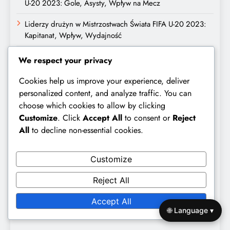
U-20 2023: Gole, Asysty, Wpływ na Mecz
Liderzy drużyn w Mistrzostwach Świata FIFA U-20 2023:
Kapitanat, Wpływ, Wydajność
Strategie defensywne w Mistrzostwach Świata FIFA U-20
We respect your privacy
2023: Formacje, kluczowi zawodnicy, wpływ na mecze
Cookies help us improve your experience, deliver
Wykonawcy w pomocy na Mistrzostwach Świata FIFA U-20
personalized content, and analyze traffic. You can
2023: Podania, Asysty, Kontrola
choose which cookies to allow by clicking
Customize
. Click
Accept All
to consent or
Reject
Szukaj
All
to decline non-essential cookies.
Search
Customize
for:
Reject All
Accept All
Kategorie
🌐 Language ▾